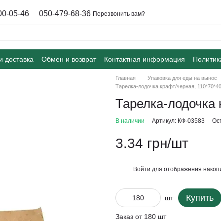
00-05-46
050-479-68-36
Перезвонить вам?
и доставка
Обмен и возврат
Контактная информация
Политик
Главная
Упаковка для еды на вынос
Тарелка-лодочка крафт/черная, 110*70*4
Тарелка-лодочка 
В наличии
Артикул: КФ-03583
Ос
3.34 грн/шт
Войти
для отображения накопи
%
Купить
шт
Заказ от 180 шт