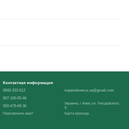
Контактная информация
0800-333-012
imperiahoreca.ua@gmail.com
067-100-05-46
Украина, г. Киев, ул. Гнездовского,
050-479-68-36
9.
Карта проезда
Перезвонить вам?