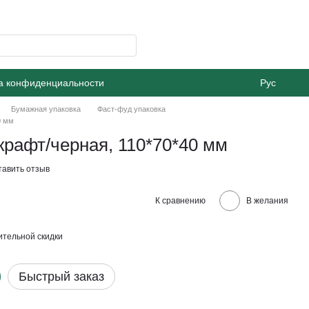
а конфиденциальности
Рус
Бумажная упаковка
Фаст-фуд упаковка
0 мм
крафт/черная, 110*70*40 мм
тавить отзыв
К сравнению
В желания
тельной скидки
Быстрый заказ