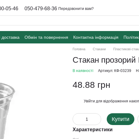
00-05-46
050-479-68-36
Передзвонити вам?
і доставка
Обмін та повернення
Контактна інформація
Політик
Головна
Стакани
Пластикові стак
Стакан прозорий 
В наявності
Артикул: КФ-03239
Н
48.88 грн
Увійти
для відображення накоп
%
Купити
Характеристики