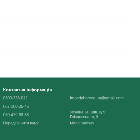
Контактна інформація
0800-333-012
imperiahoreca.ua@gmail.com
067-100-05-46
Україна, м. Київ, вул.
050-479-68-36
Гніздовського, 9.
Мапа проїзду
Передзвонити вам?