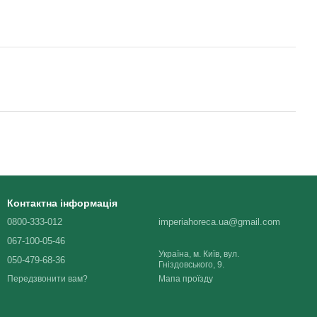
Контактна інформація
0800-333-012
imperiahoreca.ua@gmail.com
067-100-05-46
Україна, м. Київ, вул.
050-479-68-36
Гніздовського, 9.
Мапа проїзду
Передзвонити вам?