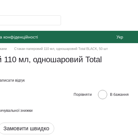
а конфіденційності
Укр
кани
Стакан паперовий 110 мл, одношаровий Total BLACK, 50 шт
 110 мл, одношаровий Total
аписати відгук
Порівняти
В бажання
ичувальної знижки
Замовити швидко