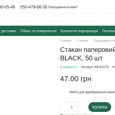
00-05-46
050-479-68-36
Передзвонити вам?
і доставка
Обмін та повернення
Контактна інформація
Політик
Головна
Стакани
Одношарові ста
Стакан паперовий
BLACK, 50 шт
В наявності
Артикул: КФ-03174
Н
47.00 грн
Увійти
для відображення накоп
%
Купити