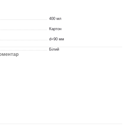
400 мл
Картон
d=90 мм
Білий
коментар