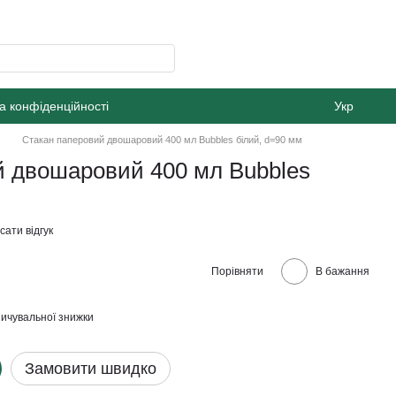
а конфіденційності
Укр
s
Стакан паперовий двошаровий 400 мл Bubbles білий, d=90 мм
й двошаровий 400 мл Bubbles
ати відгук
Порівняти
В бажання
ичувальної знижки
Замовити швидко