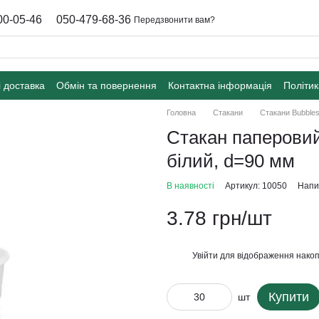
00-05-46
050-479-68-36
Передзвонити вам?
і доставка
Обмін та повернення
Контактна інформація
Політик
Головна
Стакани
Стакани Bubble
Стакан паперови
білий, d=90 мм
В наявності
Артикул: 10050
Напис
3.78 грн/шт
Увійти
для відображення накоп
%
Купити
шт