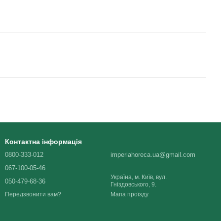
Контактна інформація
0800-333-012
imperiahoreca.ua@gmail.com
067-100-05-46
Україна, м. Київ, вул.
050-479-68-36
Гніздовського, 9.
Мапа проїзду
Передзвонити вам?