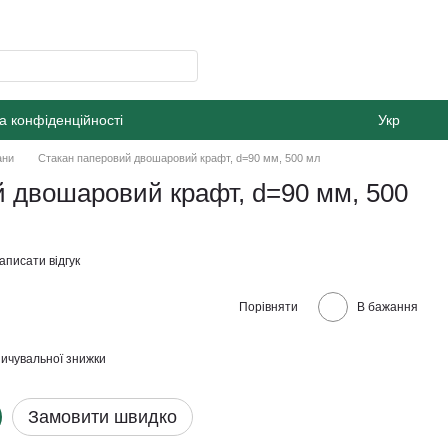
а конфіденційності
Укр
ани
Стакан паперовий двошаровий крафт, d=90 мм, 500 мл
 двошаровий крафт, d=90 мм, 500
аписати відгук
Порівняти
В бажання
ичувальної знижки
Замовити швидко