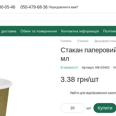
00-05-46
050-479-68-36
Передзвонити вам?
і доставка
Обмін та повернення
Контактна інформація
Політик
Головна
Стакани
Двошарові стак
Стакан паперовий
мл
В наявності
Артикул: КФ-03463
Н
3.38 грн/шт
Увійти
для відображення накоп
%
Купити
шт