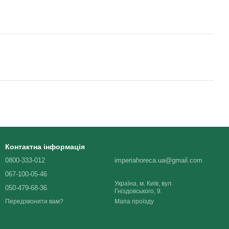
Контактна інформація
0800-333-012
imperiahoreca.ua@gmail.com
067-100-05-46
Україна, м. Київ, вул.
050-479-68-36
Гніздовського, 9.
Мапа проїзду
Передзвонити вам?