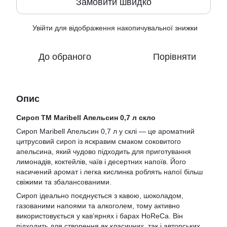
Замовити швидко
Увійти
для відображення накопичувальної знижки
%
До обраного
Порівняти
Опис
Сироп ТМ Maribell Апельсин 0,7 л скло
Сироп Maribell Апельсин 0,7 л у склі — це ароматний
цитрусовий сироп із яскравим смаком соковитого
апельсина, який чудово підходить для приготування
лимонадів, коктейлів, чаїв і десертних напоїв. Його
насичений аромат і легка кислинка роблять напої більш
свіжими та збалансованими.
Сироп ідеально поєднується з кавою, шоколадом,
газованими напоями та алкоголем, тому активно
використовується у кав’ярнях і барах HoReCa. Він
підходить для створення як класичних, так і авторських