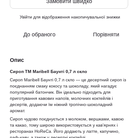
Замовити швидко
Увійти
для відображення накопичувальної знижки
%
До обраного
Порівняти
Опис
Сироп ТМ Maribell Баунті 0,7 л скло
Сироп Maribell Баунті 0,7 л скло — це десертний сироп із
поєднанням смаку кокосу та шоколаду, який нагадує
популярний батончик. Він ідеально підходить для
приготування кавових напоїв, молочних коктейлів і
десертів, додаючи їм ніжний тропічно-шоколадний
аромат.
Сироп чудово поєднується з молоком, вершками, кавою
та какао, тому широко використовується у кав’ярнях і
ресторанах HoReCa. Його додають у латте, капучино,
раф-каву, а також у десертні коктейлі.