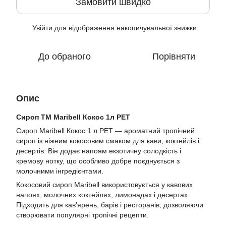
Замовити швидко
Увійти
для відображення накопичувальної знижки
%
До обраного
Порівняти
Опис
Сироп ТМ Maribell Кокос 1л PET
Сироп Maribell Кокос 1 л PET — ароматний тропічний
сироп із ніжним кокосовим смаком для кави, коктейлів і
десертів. Він додає напоям екзотичну солодкість і
кремову нотку, що особливо добре поєднується з
молочними інгредієнтами.
Кокосовий сироп Maribell використовується у кавових
напоях, молочних коктейлях, лимонадах і десертах.
Підходить для кав’ярень, барів і ресторанів, дозволяючи
створювати популярні тропічні рецепти.