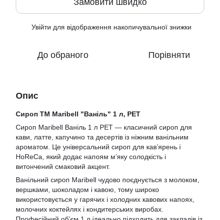
Замовити швидко
Увійти
для відображення накопичувальної знижки
%
До обраного
Порівняти
Опис
Сироп ТМ Maribell "Ваніль" 1 л, PET
Сироп Maribell Ваніль 1 л PET — класичний сироп для
кави, латте, капучино та десертів із ніжним ванільним
ароматом. Це універсальний сироп для кав’ярень і
HoReCa, який додає напоям м’яку солодкість і
витончений смаковий акцент.
Ванільний сироп Maribell чудово поєднується з молоком,
вершками, шоколадом і кавою, тому широко
використовується у гарячих і холодних кавових напоях,
молочних коктейлях і кондитерських виробах.
Професійний об’єм 1 л ідеально підходить для закладів із