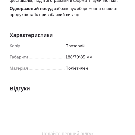
фестивалів, подій зі стравами в форматі "вуличної їжі".
Одноразовий посуд
забезпечує збереження свіжості
продуктів та їх привабливий вигляд.
Характеристики
Колір
Прозорий
Габарити
188*79*85 мм
Матеріал
Поліетилен
Відгуки
Додайте перший відгук