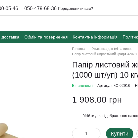
00-05-46
050-479-68-36
Передзвонити вам?
і доставка
Обмін та повернення
Контактна інформація
Політик
Головна
Упаковка для їжі на винос
Папір листовий жиростійкий крафт 420х600
Папір листовий ж
(1000 шт/уп) 10 кг
В наявності
Артикул: КФ-02916
Н
1 908.00 грн
Увійти
для відображення накоп
%
Купити