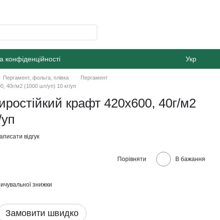
а конфіденційності
Укр
Пергамент, фольга, плівка
Пергамент
, 40г/м2 (1000 шт/уп) 10 кг/уп
иростійкий крафт 420х600, 40г/м2
/уп
аписати відгук
Порівняти
В бажання
ичувальної знижки
Замовити швидко