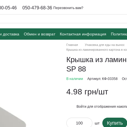
00-05-46
050-479-68-36
Перезвонить вам?
и доставка
Обмен и возврат
Контактная информация
Политик
Главная
Упаковка для еды на вынос
Крышка из ламинированного картона в ко
Крышка из ламини
SP 88
В наличии
Артикул: КФ-03358
Ос
4.98 грн/шт
Войти
для отображения накопи
%
Купить
шт