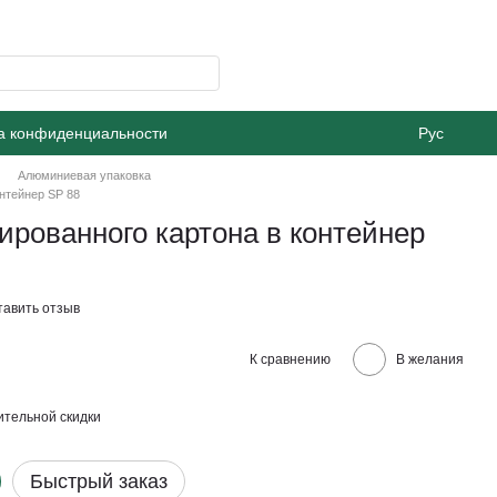
а конфиденциальности
Рус
Алюминиевая упаковка
нтейнер SP 88
рованного картона в контейнер
тавить отзыв
К сравнению
В желания
тельной скидки
Быстрый заказ