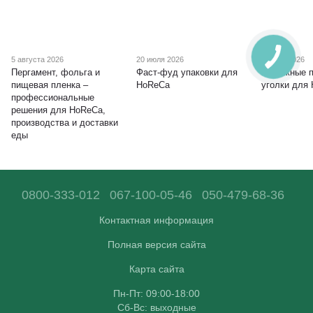
5 августа 2026
20 июля 2026
8 июля 2026
Пергамент, фольга и
Фаст-фуд упаковки для
Бумажные п
пищевая пленка –
HoReCa
уголки для
профессиональные
решения для HoReCa,
производства и доставки
еды
0800-333-012
067-100-05-46
050-479-68-36
Контактная информация
Полная версия сайта
Карта сайта
Пн-Пт: 09:00-18:00
Сб-Вс: выходные