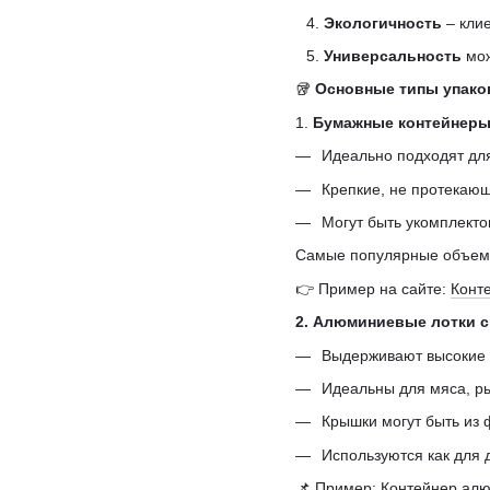
Экологичность
– кли
Универсальность
мож
🥡
Основные типы упако
1.
Бумажные контейнеры
Идеально подходят для
Крепкие, не протекаю
Могут быть укомплект
Самые популярные объемы:
👉 Пример на сайте:
Конт
2. Алюминиевые лотки 
Выдерживают высокие 
Идеальны для мяса, ры
Крышки могут быть из 
Используются как для 
📌 Пример:
Контейнер алю