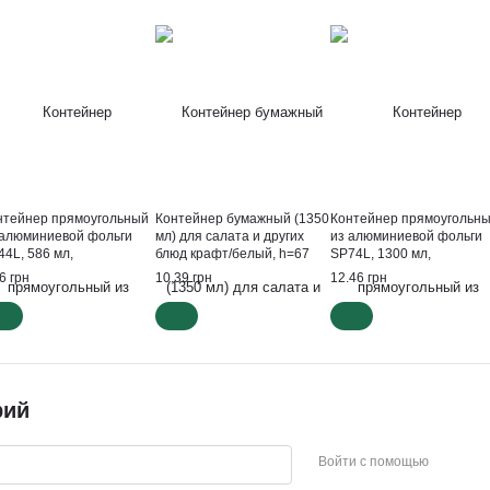
нтейнер прямоугольный
Контейнер бумажный (1350
Контейнер прямоугольн
 алюминиевой фольги
мл) для салата и других
из алюминиевой фольги
44L, 586 мл,
блюд крафт/белый, h=67
SP74L, 1300 мл,
5*120*57мм
мм, d=187 мм
218*153*55 мм, (100 шт/у
6 грн
10.39 грн
12.46 грн
рий
Войти с помощью