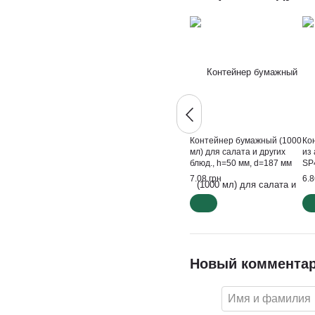
Контейнер бумажный (1000
Ко
мл) для салата и других
из
блюд., h=50 мм, d=187 мм
SP
14
7.08 грн
6.8
Новый коммента