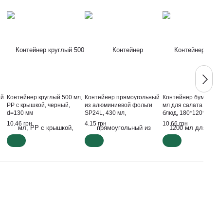
ый
Контейнер круглый 500 мл,
Контейнер прямоугольный
Контейнер бумажн
РР с крышкой, черный,
из алюминиевой фольги
мл для салата и дру
d=130 мм
SP24L, 430 мл,
блюд, 180*120*50 м
п)
144*119*40мм
прямоугольный
10.46 грн
4.15 грн
10.66 грн