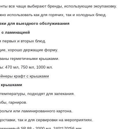
енты все чаще выбирают бренды, использующие экоупаковку.
но использовать как для горячих, так и холодных блюд.
вки для выездного обслуживания
 с ламинацией
 первых и вторых блюд.
щие, хорошо держащие форму.
ованы герметичными крышками.
 470 мл, 750 мл, 1000 мл.
ейнеры крафт с крышками
с крышками
температуры, подходят для запекания.
бы, гарниров.
фольги или ламинированного картона.
доставки, так и для сервировки на мероприятиях.
миниевый SP 88 - 2000 мл, 240*170*56 мм