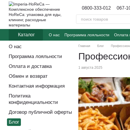
Перейти к основному контенту
0800-333-012
067-1
Каталог
О нас
Программа лояльности
Оплата 
Договор публичной оферты
Блог
О нас
Главная
Блог
Профессиона
Профессион
Программа лояльности
Оплата и доставка
1 августа 2025
Обмен и возврат
Контактная информация
Политика
конфиденциальности
Договор публичной оферты
Блог