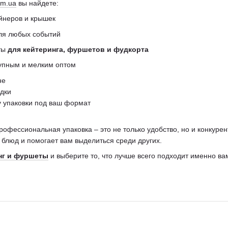
om.ua
вы найдете:
йнеров и крышек
ля любых событий
ты
для кейтеринга, фуршетов и фудкорта
рупным и мелким оптом
не
идки
у упаковки под ваш формат
офессиональная упаковка – это не только удобство, но и конкур
 блюд и помогает вам выделиться среди других.
нг и фуршеты
и выберите то, что лучше всего подходит именно ва