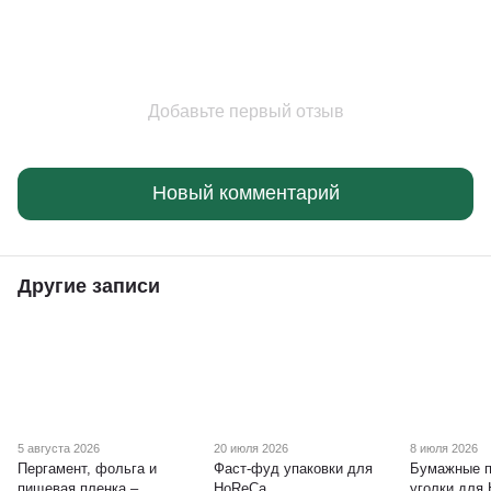
Добавьте первый отзыв
Новый комментарий
Другие записи
5 августа 2026
20 июля 2026
8 июля 2026
Пергамент, фольга и
Фаст-фуд упаковки для
Бумажные п
пищевая пленка –
HoReCa
уголки для