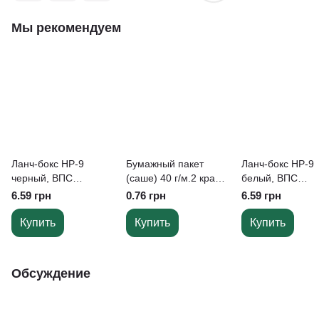
Мы рекомендуем
Ланч-бокс НР-9
Бумажный пакет
Ланч-бокс НР-9
черный, ВПС
(саше) 40 г/м.2 крафт
белый, ВПС
190x150x60 мм,
220х200х40
190x150x60 мм,
6.59 грн
0.76 грн
6.59 грн
(250шт/уп)
(250шт/уп)
Купить
Купить
Купить
Обсуждение