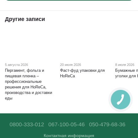
Другие записи
5 августа 2026
20 июля 2026
8 июля 2026
Пергамент, фольга и
Фаст-фуд упаковки для
Бумажные п
пищевая пленка –
HoReCa
уголки для
профессиональные
решения для HoReCa,
производства и доставки
еды
0800-333-012
067-100-05-46
050-479-68-36
Контактная информация