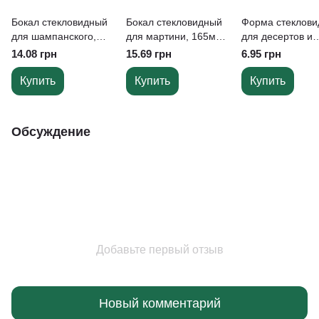
Бокал стекловидный
Бокал стекловидный
Форма стеклови
для шампанского,
для мартини, 165мл,
для десертов и
150 мл, S
PS
закусок "Пирами
14.08 грн
15.69 грн
6.95 грн
120 мл, PS
Купить
Купить
Купить
Обсуждение
Добавьте первый отзыв
Новый комментарий