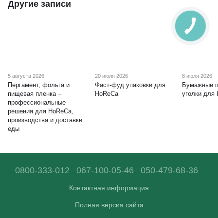
Другие записи
5 августа 2026
20 июля 2026
8 июля 2026
Пергамент, фольга и
Фаст-фуд упаковки для
Бумажные п
пищевая пленка –
HoReCa
уголки для
профессиональные
решения для HoReCa,
производства и доставки
еды
0800-333-012
067-100-05-46
050-479-68-36
Контактная информация
Полная версия сайта