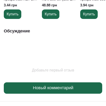
500 мл (16 oz), d=95
уп)
(16 oz), РЕТ, d=
3.44 грн
48.88 грн
3.94 грн
мм
Купить
Купить
Купить
Обсуждение
Добавьте первый отзыв
Новый комментарий