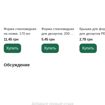
Форма стекловидная
Форма стекловидная
Крышка для фо
на ножке, 170 мл
для десертов, 200 мл
для десертов P
РS
11.45 грн
5.45 грн
2.78 грн
Купить
Купить
Купить
Обсуждение
Добавьте первый отзыв