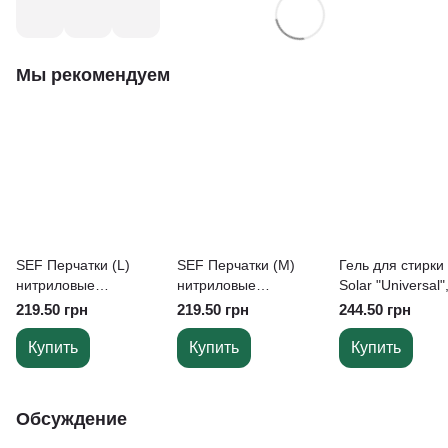
Мы рекомендуем
SEF Перчатки (L)
SEF Перчатки (M)
Гель для стирки
нитриловые
нитриловые
Solar "Universal"
ОСОБЕННО
ОСОБЕННО
5000 мл
219.50 грн
219.50 грн
244.50 грн
чувствительные
чувствительные
синие (3,0гр.), 100шт
синие (3,0гр.), 100 шт
Купить
Купить
Купить
Обсуждение