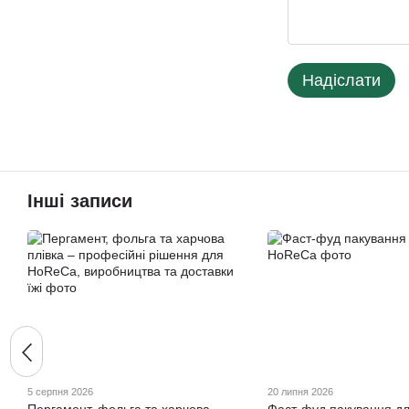
Надіслати
Інші записи
5 серпня 2026
20 липня 2026
Пергамент, фольга та харчова
Фаст-фуд пакування д