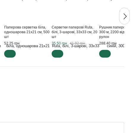
Паперова серветка біла,
Серветки паперові Ruta,
Рушник паперовий, 
одношарова 21х21 см, 500
білі, 3-шарові, 33х33 см, 20
300 м, 2200 відривів
шт
шт
рулон
52.25 грн
35.50 грн
41.92 грн
288.40 грн