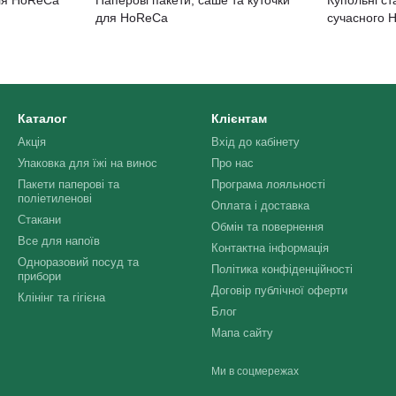
для HoReCa
сучасного 
Каталог
Клієнтам
Акція
Вхід до кабінету
Упаковка для їжі на винос
Про нас
Пакети паперові та
Програма лояльності
поліетиленові
Оплата і доставка
Стакани
Обмін та повернення
Все для напоїв
Контактна інформація
Одноразовий посуд та
Політика конфіденційності
прибори
Договір публічної оферти
Клінінг та гігієна
Блог
Мапа сайту
Ми в соцмережах