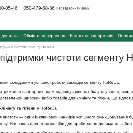
00-05-46
050-479-68-36
Передзвонити вам?
і доставка
Обмін та повернення
Контактна інформація
Політик
підтримки чистоти сегменту HoReCa
 підтримки чистоти сегменту
'ємними складовими успішної роботи закладів сегменту HoReCa.
отримання санітарних норм підвищує рівень обслуговування, зміцню
ставлений широкий вибір товарів для клінінгу та гігієни, що відпо
лінінгу та гігієни у HoReCa
я чистоти — один із ключових чинників успішного функціонування б
несу. Наявність належних засобів для прибирання допомагає забез
соналу
: регулярне прибирання та дезінфекція допомагають запобігт