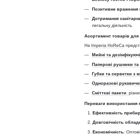
Позитивне враження 
Дотримання санітарн
легальну діяльність.
Асортимент товарів для к
На
Imperia HoReCa
предста
Мийні та дезінфікуюч
Паперові рушники та
Губки та серветки з 
Одноразові рукавичк
Сміттєві пакети
:
різни
Переваги використання як
Ефективність приби
Довговічність облад
Економічність
: Оптов