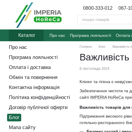
Перейти до основного контенту
0800-333-012
067-1
Каталог
Про нас
Програма лояльності
Оплата 
Договір публічної оферти
Блог
Про нас
Головна
Блог
Важливість 
Важливість
Програма лояльності
Оплата і доставка
8 листопада 2024
Обмін та повернення
Клінінг та гігієна є невід
Контактна інформація
Забезпечення чистоти та д
Політика конфіденційності
сайті
IMPERIA HoReCa
пред
Договір публічної оферти
Важливість товарів для к
Підтримання високого рівн
Блог
готельно-ресторанного біз
Мапа сайту
Безпеку гостей і пер