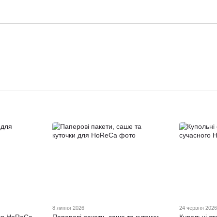
8 липня 2026
24 червня 202
ля HoReCa
Паперові пакети, саше та куточки
Купольні с