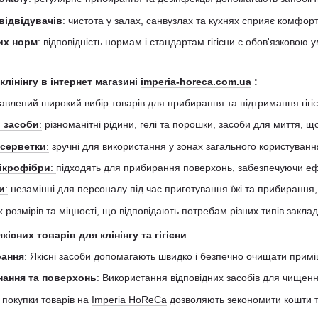
відвідувачів
: чистота у залах, санвузлах та кухнях сприяє комфорт
их норм
: відповідність нормам і стандартам гігієни є обов'язково
лінінгу в інтернет магазині
imperia-horeca.com.ua
:
влений широкий вибір товарів для прибирання та підтримання гігіє
і засоби
:
різноманітні рідини, гелі та порошки, засоби для миття, 
 серветки
:
зручні для використання у зонах загального користуван
мікрофібри
:
підходять для прибирання поверхонь, забезпечуючи еф
и
:
незамінні для персоналу під час приготування їжі та прибирання, 
х розмірів та міцності, що відповідають потребам різних типів заклад
існих товарів для клінінгу та гігієни
рання
: Якісні засоби допомагають швидко і безпечно очищати примі
нання та поверхонь
: Використання відповідних засобів для чищен
і покупки товарів на
Imperia HoReCa
дозволяють зекономити кошти та