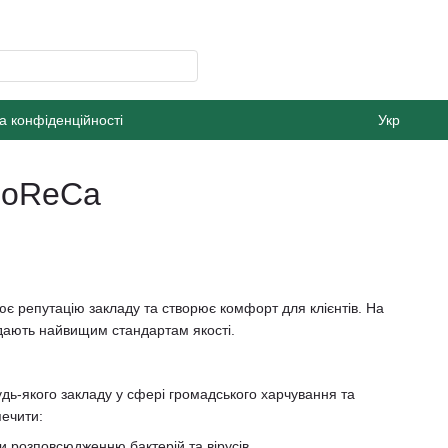
а конфіденційності
Укр
 HoReCa
є репутацію закладу та створює комфорт для клієнтів. На
відають найвищим стандартам якості.
удь-якого закладу у сфері громадського харчування та
печити:
и розповсюдженню бактерій та вірусів.