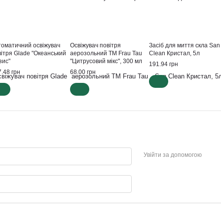
томатичний освіжувач
Освіжувач повітря
Засіб для миття скла San
вітря Glade "Океанський
аерозольний ТМ Frau Tau
Clean Кристал, 5л
зис"
"Цитрусовий мікс", 300 мл
191.94 грн
.48 грн
68.00 грн
Увійти за допомогою