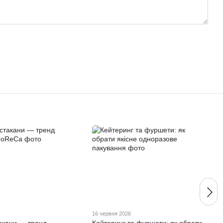
6
16 червня 2026
такани — тренд
Кейтеринг та фуршети: як обрати