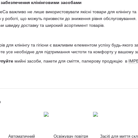
 забезпечення клінінговими засобами
Ca важливо не лише використовувати якісні товари для клінінгу та г
у роботі, що можуть призвести до зниження рівня обслуговування.
и швидку доставку та широкий асортимент товарів.
рів для клінінгу та гігієни є важливим елементом успіху будь-якого
ете усе необхідне для підтримання чистоти та комфорту у вашому за
купуйте
мийні засоби, пакети для сміття, паперову продукцію в
IMP
о