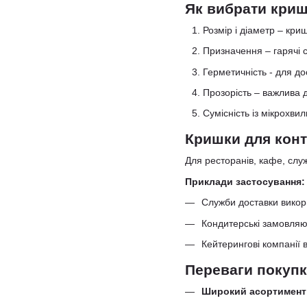
Як вибрати криш
Розмір і діаметр – кри
Призначення – гарячі с
Герметичність - для до
Прозорість – важлива д
Сумісність із мікрохви
Кришки для кон
Для ресторанів, кафе, служ
Приклади застосування:
Служби доставки викори
Кондитерські замовляют
Кейтерингові компанії 
Переваги покупк
Широкий асортимент