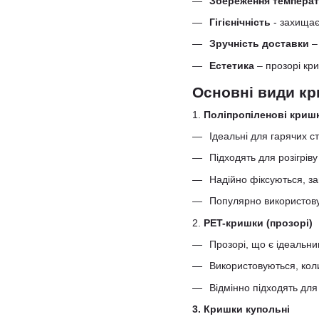
Збереження темпера
Гігієнічність
- захищає
Зручність доставки
– 
Естетика
– прозорі кр
Основні види кр
1.
Поліпропіленові кришк
Ідеальні для гарячих с
Підходять для розігріву
Надійно фіксуються, за
Популярно використовую
2.
PET-кришки (прозорі)
Прозорі, що є ідеальни
Використовуються, кол
Відмінно підходять для
3. Кришки купольні