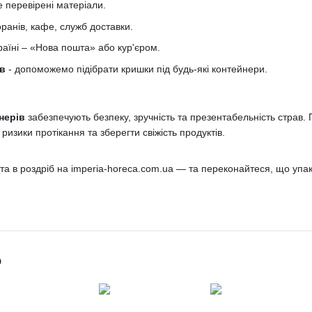
 перевірені матеріали.
ранів, кафе, служб доставки.
аїні – «Нова пошта» або кур'єром.
ів
- допоможемо підібрати кришки під будь-які контейнери.
нерів
забезпечують безпеку, зручність та презентабельність страв
 ризики протікання та зберегти свіжість продуктів.
а в роздріб на imperia-horeca.com.ua — та переконайтеся, що упа
о