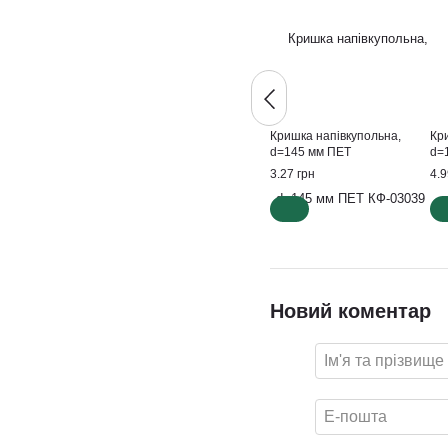
Кришка напівкупольна,
Кр
d=145 мм ПЕТ
d=
3.27 грн
4.9
Новий коментар