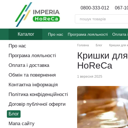
Перейти до основного контенту
0800-333-012
067-1
Каталог
Про нас
Програма лояльності
Оплата 
Договір публічної оферти
Блог
Про нас
Головна
Блог
Кришки для к
Кришки для 
Програма лояльності
HoReCa
Оплата і доставка
Обмін та повернення
1 вересня 2025
Контактна інформація
Політика конфіденційності
Договір публічної оферти
Блог
Мапа сайту