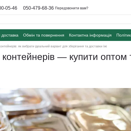
00-05-46
050-479-68-36
Передзвонити вам?
і доставка
Обмін та повернення
Контактна інформація
Політик
онтейнерів: як вибрати ідеальний варіант для зберігання та доставки їжі
контейнерів — купити оптом та