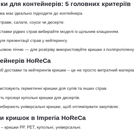
ки для контейнерів: 5 головних критеріїв
шка має ідеально підходити до контейнера.
трави, салати, соуси чи десерти.
ставки рідких страв вибирайте моделі із щільним клацанням.
ля презентації страв у кейтерингу.
льовою піччю — для розігріву використовуйте кришки з поліпропілену
тейнерів HoReCa
б доставки та кейтерингів кришки – це не просто витратний матеріа
стовують герметичні кришки для супів та інших страв.
ь прозорі купольні кришки для десертів.
вибирають універсальні кришки, щоб оптимізувати закупівлю.
и кришок в Imperia HoReCa
– кришки PP, PET, купольні, універсальні.