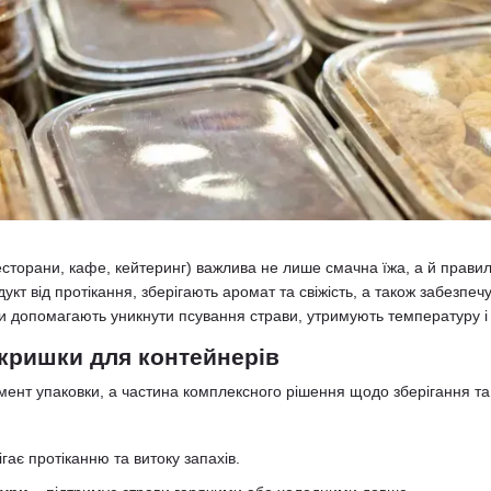
есторани, кафе, кейтеринг) важлива не лише смачна їжа, а й прави
кт від протікання, зберігають аромат та свіжість, а також забезпечу
и допомагають уникнути псування страви, утримують температуру і
 кришки для контейнерів
мент упаковки, а частина комплексного рішення щодо зберігання та
ігає протіканню та витоку запахів.