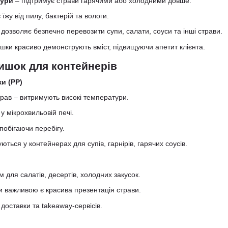
тури
– підтримує страви гарячими або холодними довше.
 їжу від пилу, бактерій та вологи.
дозволяє безпечно перевозити супи, салати, соуси та інші страви.
ишки красиво демонструють вміст, підвищуючи апетит клієнта.
ишок для контейнерів
и (РР)
трав – витримують високі температури.
 у мікрохвильовій печі.
побігаючи перебігу.
ться у контейнерах для супів, гарнірів, гарячих соусів.
м для салатів, десертів, холодних закусок.
и важливою є красива презентація страви.
 доставки та takeaway-сервісів.