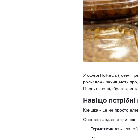
У сфері HoReCa (готелі, р
роль: вони захищають проду
Правильно підібрані кришк
Навіщо потрібні
Кришка - це не просто еле
Основні завдання кришок:
Герметичність
- запоб