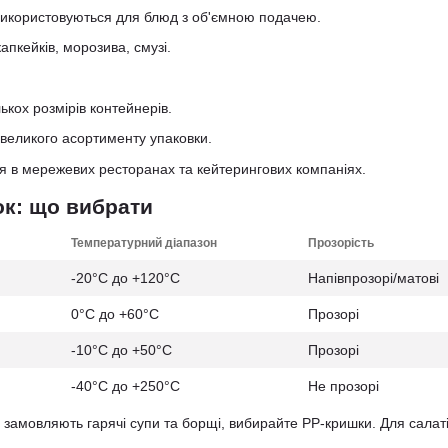
икористовуються для блюд з об'ємною подачею.
капкейків, морозива, смузі.
ькох розмірів контейнерів.
великого асортименту упаковки.
я в мережевих ресторанах та кейтерингових компаніях.
к: що вибрати
Температурний діапазон
Прозорість
-20°C до +120°C
Напівпрозорі/матові
0°C до +60°C
Прозорі
-10°C до +50°C
Прозорі
-40°C до +250°C
Не прозорі
и замовляють гарячі супи та борщі, вибирайте PP-кришки. Для салат