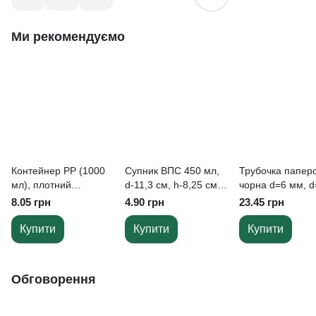
Ми рекомендуємо
Контейнер РР (1000
Супник ВПС 450 мл,
Трубочка папер
мл), плотний
d-11,3 см, h-8,25 см
чорна d=6 мм, 
напівпрозор. з
(50 шт/уп)
мм (25 шт/уп)
8.05 грн
4.90 грн
23.45 грн
кришкою,
155*95*75мм
Купити
Купити
Купити
Обговорення