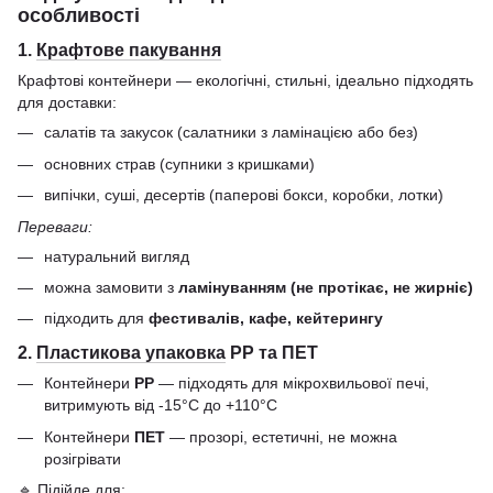
особливості
1.
Крафтове пакування
Крафтові контейнери — екологічні, стильні, ідеально підходять
для доставки:
салатів та закусок (салатники з ламінацією або без)
основних страв (супники з кришками)
випічки, суші, десертів (паперові бокси, коробки, лотки)
Переваги:
натуральний вигляд
можна замовити з
ламінуванням (не протікає, не жирніє)
підходить для
фестивалів, кафе, кейтерингу
2.
Пластикова упаковка
РР та ПЕТ
Контейнери
РР
— підходять для мікрохвильової печі,
витримують від -15°C до +110°C
Контейнери
ПЕТ
— прозорі, естетичні, не можна
розігрівати
🔹 Підійде для: