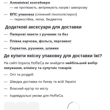
Алюмінієві контейнери
— не протікають, витримують нагрів і заморозку
ВПС-упаковка
(спінений пінополістирол)
— термостійка, легка, бюджетна
Додаткові аксесуари для доставки
Паперові пакети з ручками та без
Плівка харчова, фольга, пергамент
Серветки, рушники, шпажки
Де купити якісну упаковку для доставки їжі?
На сайті
Imperia HoReCa
ви знайдете
найбільший вибір
пакування, клінінгу та супутніх товарів
:
Опт та роздріб
Швидка доставка по Києву та всій Україні
Власний кур’єр по місту
Індивідуальні умови для HoReCa