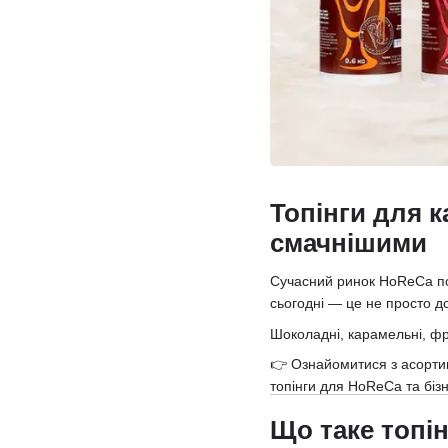
Топінги для к
смачнішими
Сучасний ринок HoReCa пос
сьогодні — це не просто д
Шоколадні, карамельні, фру
👉 Ознайомитися з асорти
топінги для HoReCa та біз
Що таке топін