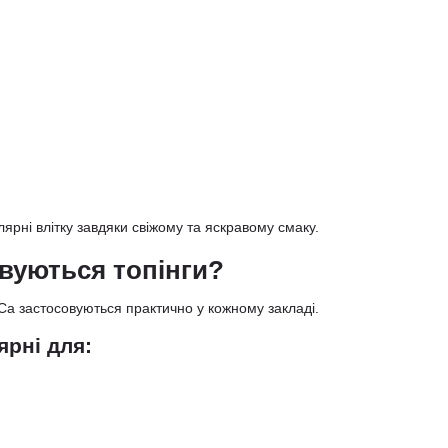
лярні влітку завдяки свіжому та яскравому смаку.
вуються топінги?
Ca застосовуються практично у кожному закладі.
рні для: