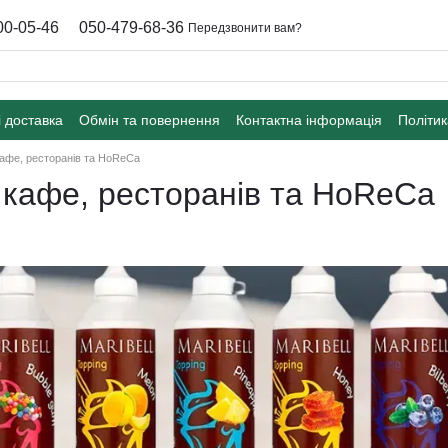
00-05-46
050-479-68-36
Передзвонити вам?
і доставка
Обмін та повернення
Контактна інформація
Політик
кафе, ресторанів та HoReCa
 кафе, ресторанів та HoReCa