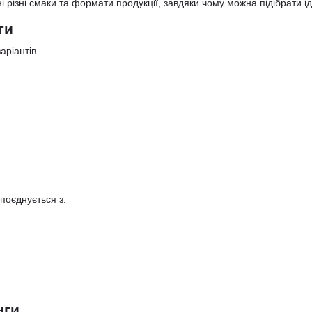
і різні смаки та формати продукції, завдяки чому можна підібрати і
ги
аріантів.
поєднується з:
нги