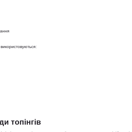
вання
 використовуються:
ди топінгів