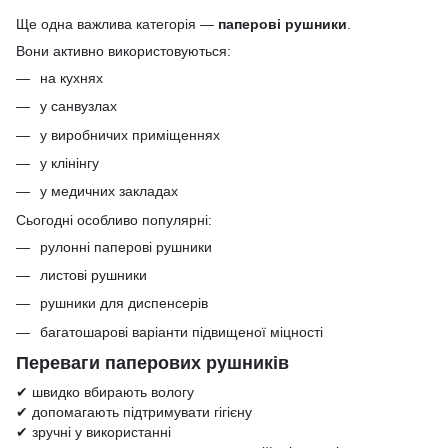
Ще одна важлива категорія —
паперові рушники
.
Вони активно використовуються:
на кухнях
у санвузлах
у виробничих приміщеннях
у клінінгу
у медичних закладах
Сьогодні особливо популярні:
рулонні паперові рушники
листові рушники
рушники для диспенсерів
багатошарові варіанти підвищеної міцності
Переваги паперових рушників
✔ швидко вбирають вологу
✔ допомагають підтримувати гігієну
✔ зручні у використанні