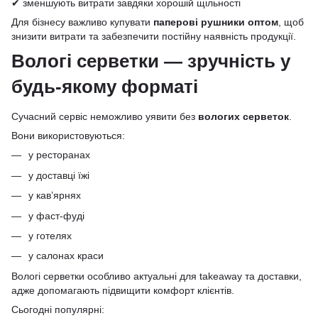
✔ зменшують витрати завдяки хорошій щільності
Для бізнесу важливо купувати
паперові рушники оптом
, щоб
знизити витрати та забезпечити постійну наявність продукції.
Вологі серветки — зручність у
будь-якому форматі
Сучасний сервіс неможливо уявити без
вологих серветок
.
Вони використовуються:
у ресторанах
у доставці їжі
у кав’ярнях
у фаст-фуді
у готелях
у салонах краси
Вологі серветки особливо актуальні для takeaway та доставки,
адже допомагають підвищити комфорт клієнтів.
Сьогодні популярні: