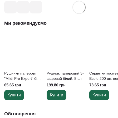
Ми рекомендуємо
Рушники паперові
Рушник паперовий 3-
Серветки космет
"Mildi Pro Expert" білі,
шаровий білий, 8 шт
Ecolo 200 шт, п
V-складання, 2-
65.65 грн
199.86 грн
73.65 грн
шарові, 230*210 мм,
200 листів
Купити
Купити
Купити
Обговорення