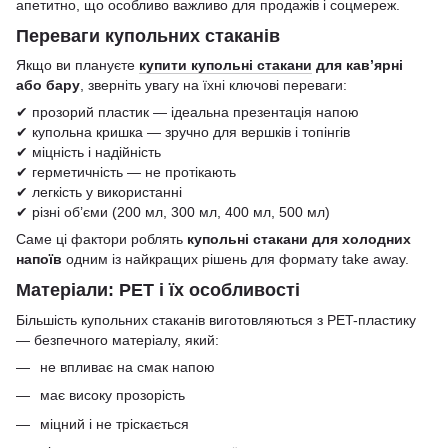
апетитно, що особливо важливо для продажів і соцмереж.
Переваги купольних стаканів
Якщо ви плануєте
купити купольні стакани
для кав’ярні
або бару
, зверніть увагу на їхні ключові переваги:
✔ прозорий пластик — ідеальна презентація напою
✔ купольна кришка — зручно для вершків і топінгів
✔ міцність і надійність
✔ герметичність — не протікають
✔ легкість у використанні
✔ різні об’єми (200 мл, 300 мл, 400 мл, 500 мл)
Саме ці фактори роблять
купольні стакани для холодних
напоїв
одним із найкращих рішень для формату take away.
Матеріали: PET і їх особливості
Більшість купольних стаканів виготовляються з PET-пластику
— безпечного матеріалу, який:
не впливає на смак напою
має високу прозорість
міцний і не тріскається