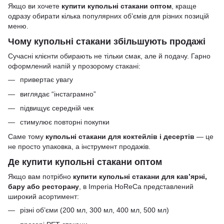
Якщо ви хочете
купити купольні стакани оптом
, краще
одразу обирати кілька популярних об’ємів для різних позицій
меню.
Чому купольні стакани збільшують продажі
Сучасні клієнти обирають не тільки смак, але й подачу. Гарно
оформлений напій у прозорому стакані:
привертає увагу
виглядає “інстаграмно”
підвищує середній чек
стимулює повторні покупки
Саме тому
купольні стакани для коктейлів і десертів
— це
не просто упаковка, а інструмент продажів.
Де купити купольні стакани оптом
Якщо вам потрібно
купити купольні стакани для кав’ярні,
бару або ресторану
, в Imperia HoReCa представлений
широкий асортимент:
різні об’єми (200 мл, 300 мл, 400 мл, 500 мл)