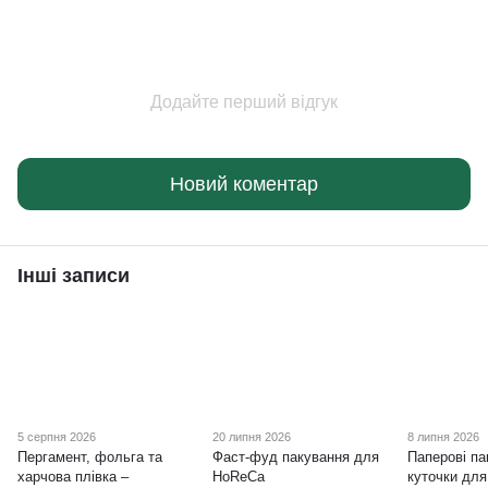
Додайте перший відгук
Новий коментар
Інші записи
5 серпня 2026
20 липня 2026
8 липня 2026
Пергамент, фольга та
Фаст-фуд пакування для
Паперові па
харчова плівка –
HoReCa
куточки дл