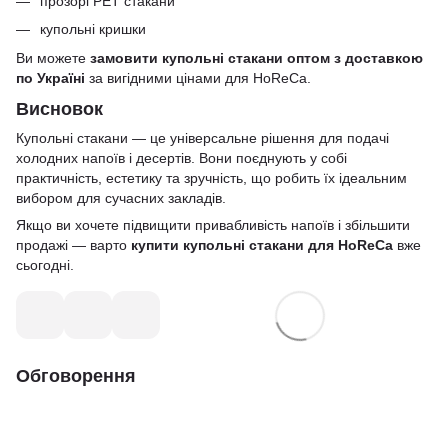
прозорі PET стакани
купольні кришки
Ви можете
замовити купольні стакани оптом з доставкою
по Україні
за вигідними цінами для HoReCa.
Висновок
Купольні стакани — це універсальне рішення для подачі
холодних напоїв і десертів. Вони поєднують у собі
практичність, естетику та зручність, що робить їх ідеальним
вибором для сучасних закладів.
Якщо ви хочете підвищити привабливість напоїв і збільшити
продажі — варто
купити купольні стакани для HoReCa
вже
сьогодні.
Обговорення