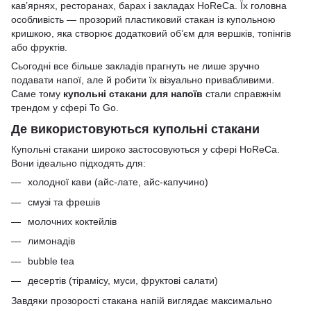
кав’ярнях, ресторанах, барах і закладах HoReCa. Їх головна
особливість — прозорий пластиковий стакан із купольною
кришкою, яка створює додатковий об’єм для вершків, топінгів
або фруктів.
Сьогодні все більше закладів прагнуть не лише зручно
подавати напої, але й робити їх візуально привабливими.
Саме тому
купольні стакани для напоїв
стали справжнім
трендом у сфері To Go.
Де використовуються купольні стакани
Купольні стакани широко застосовуються у сфері HoReCa.
Вони ідеально підходять для:
холодної кави (айс-лате, айс-капучино)
смузі та фрешів
молочних коктейлів
лимонадів
bubble tea
десертів (тірамісу, муси, фруктові салати)
Завдяки прозорості стакана напій виглядає максимально