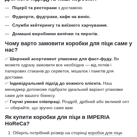
Піцерії та ресторани
з доставкою.
Фудкорти, фудтраки, кафе на виніс.
Служби кейтерингу та виїзного харчування.
Домашні виробники випічки та пирогів.
Чому варто замовити коробки для піци саме у
нас?
✅
Широкий асортимент упаковки для фаст-фуду.
Ви
можете одразу замовити все необхідне — від лотків і
паперових стаканів до серветок, мішалок і пакетів для
доставки.
✅
Індивідуальний підхід до кожного клієнта.
Наш
менеджер допоможе підібрати ідеальний варіант упаковки
саме для вашого бізнесу.
✅
Гнучкі умови співпраці.
Роздріб, дрібний або великий опт
— обирайте, що зручно саме вам.
Як купити коробки для піци в IMPERIA
HoReCa?
Оберіть потрібний розмір на сторінці
коробок для піци
.