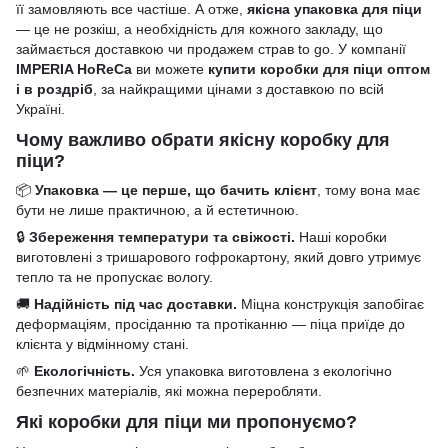
її замовляють все частіше. А отже,
якісна упаковка для піци
— це не розкіш, а необхідність для кожного закладу, що
займається доставкою чи продажем страв to go. У компанії
IMPERIA HoReCa
ви можете
купити коробки для піци оптом
і в роздріб
, за найкращими цінами з доставкою по всій
Україні.
Чому важливо обрати якісну коробку для
піци?
📦
Упаковка — це перше, що бачить клієнт
, тому вона має
бути не лише практичною, а й естетичною.
🔒
Збереження температури та свіжості.
Наші коробки
виготовлені з тришарового гофрокартону, який довго утримує
тепло та не пропускає вологу.
🚚
Надійність під час доставки.
Міцна конструкція запобігає
деформаціям, просіданню та протіканню — піца приїде до
клієнта у відмінному стані.
🌱
Екологічність.
Уся упаковка виготовлена з екологічно
безпечних матеріалів, які можна переробляти.
Які коробки для піци ми пропонуємо?