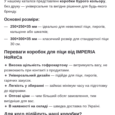
У нашому каталозі представлені
коробки бурого кольору
,
без друку — універсальне та вигідне рішення для будь-якого
бренду.
Основні розміри:
250×250×35 мм
— ідеально для невеликої піци, пирогів,
кальцоне або шматків;
300×300×35 мм
— класичний розмір для стандартної піци
30 см.
Переваги коробок для піци від IMPERIA
HoReCa
🔸
Висока щільність гофрокартону
— витримують вагу, не
розмокають при контакті з продуктами.
🔸
Універсальний дизайн
— підійде для піци, пирогів,
гарячих закусок.
🔸
Легкість у збиранні
— займає мінімум часу на підготовку
до відправки.
🔸
Оптові ціни
— чим більший обсяг замовлення, тим
вигідніше для вас.
🔸
В наявності на складі
— швидка доставка по Україні.
Для кого підійдуть наші коробки?