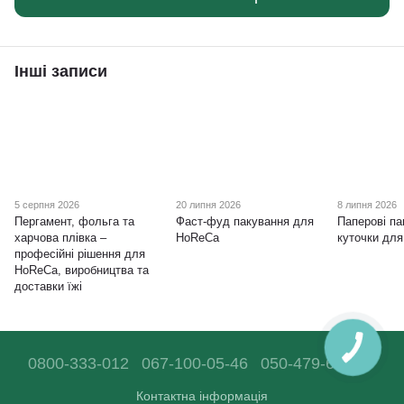
Інші записи
5 серпня 2026
20 липня 2026
8 липня 2026
Пергамент, фольга та
Фаст-фуд пакування для
Паперові па
харчова плівка –
HoReCa
куточки дл
професійні рішення для
HoReCa, виробництва та
доставки їжі
0800-333-012
067-100-05-46
050-479-68-36
Контактна інформація