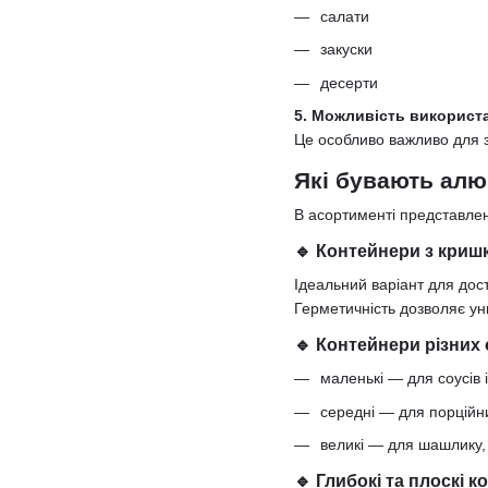
салати
закуски
десерти
5. Можливість використа
Це особливо важливо для за
Які бувають алю
В асортименті представлені
🔹 Контейнери з криш
Ідеальний варіант для дост
Герметичність дозволяє ун
🔹 Контейнери різних 
маленькі — для соусів і
середні — для порційн
великі — для шашлику, 
🔹 Глибокі та плоскі 