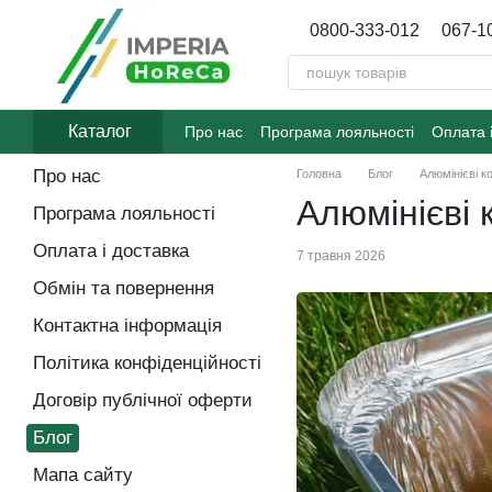
Перейти до основного контенту
0800-333-012
067-1
Каталог
Про нас
Програма лояльності
Оплата 
Договір публічної оферти
Блог
Про нас
Головна
Блог
Алюмінієві к
Алюмінієві 
Програма лояльності
Оплата і доставка
7 травня 2026
Обмін та повернення
Контактна інформація
Політика конфіденційності
Договір публічної оферти
Блог
Мапа сайту