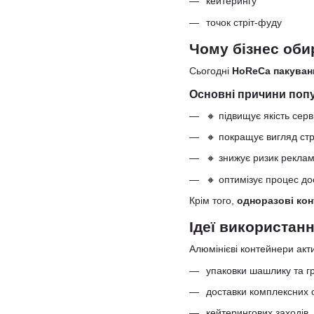
кейтерингу
точок стріт-фуду
Чому бізнес оби
Сьогодні
HoReCa пакуван
Основні причини попу
🔸 підвищує якість серв
🔸 покращує вигляд ст
🔸 знижує ризик реклам
🔸 оптимізує процес до
Крім того,
одноразові кон
Ідеї використанн
Алюмінієві контейнери акт
упаковки шашлику та г
доставки комплексних о
кейтерингових заходів