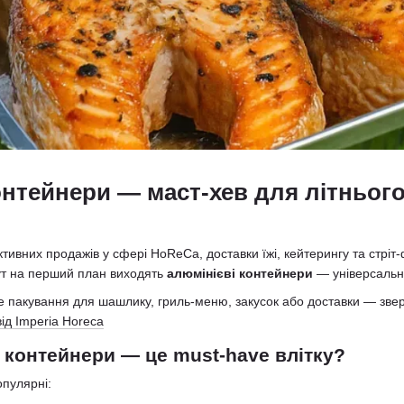
онтейнери — маст-хев для літнього
ктивних продажів у сфері HoReCa, доставки їжі, кейтерингу та стріт-
тут на перший план виходять
алюмінієві контейнери
— універсальне
 пакування для шашлику, гриль-меню, закусок або доставки — звер
ід Imperia Horeca
 контейнери — це must-have влітку?
опулярні: