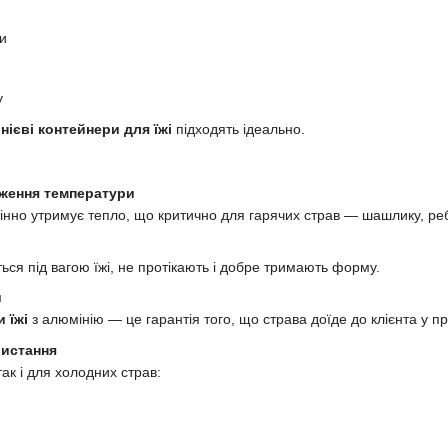
ки
у
нієві контейнери для їжі
підходять ідеально.
реження температури
інно утримує тепло, що критично для гарячих страв — шашлику, реб
я під вагою їжі, не протікають і добре тримають форму.
и
 їжі
з алюмінію — це гарантія того, що страва доїде до клієнта у п
ристання
так і для холодних страв: