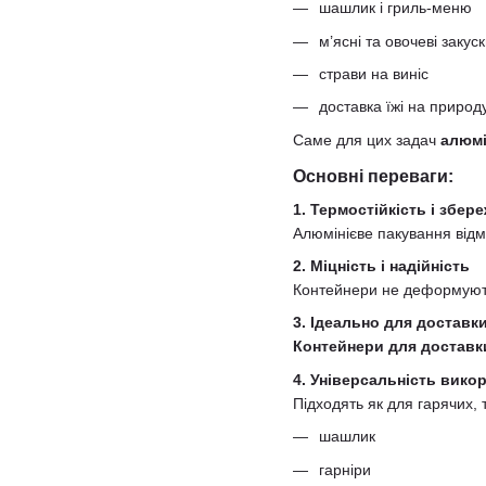
шашлик і гриль-меню
м’ясні та овочеві закус
страви на виніс
доставка їжі на природ
Саме для цих задач
алюмі
Основні переваги:
1. Термостійкість і збе
Алюмінієве пакування відм
2. Міцність і надійність
Контейнери не деформуютьс
3. Ідеально для доставк
Контейнери для доставки
4. Універсальність вико
Підходять як для гарячих, 
шашлик
гарніри