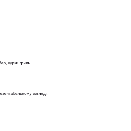
ер, курки гриль.
резентабельному вигляді.