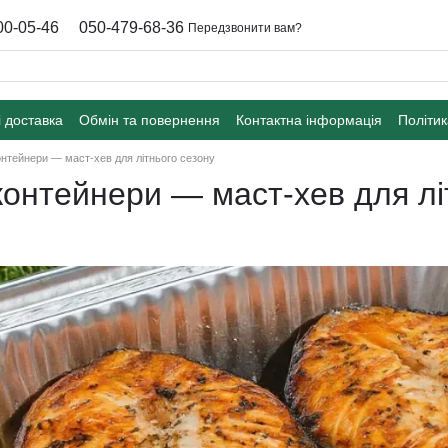
00-05-46
050-479-68-36
Передзвонити вам?
і доставка
Обмін та повернення
Контактна інформація
Політик
онтейнери — маст-хев для літнього сезону
контейнери — маст-хев для лі