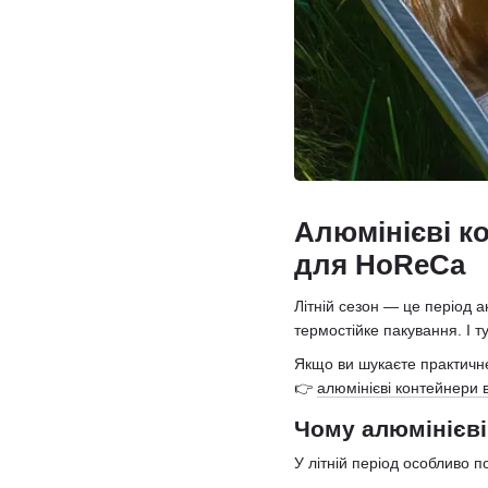
Алюмінієві к
для HoReCa
Літній сезон — це період а
термостійке пакування. І 
Якщо ви шукаєте практичне
👉
алюмінієві контейнери в
Чому алюмінієві
У літній період особливо п