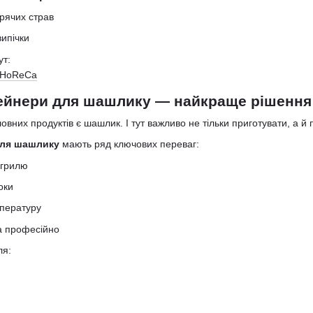
арячих страв
випічки
ут:
я HoReCa
тейнери для шашлику — найкраще рішення
оловних продуктів є шашлик. І тут важливо не тільки приготувати, а й
для шашлику
мають ряд ключових переваг:
 грилю
оки
мпературу
а професійно
ля: