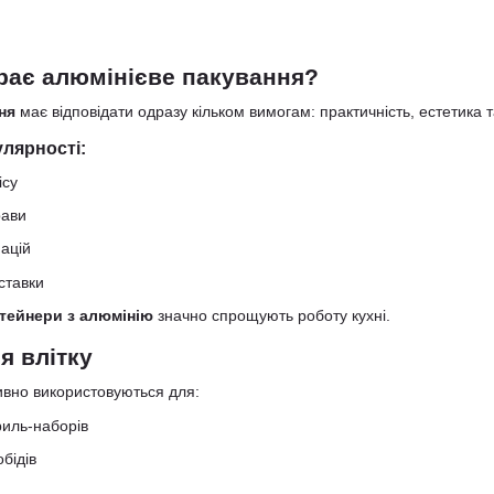
рає алюмінієве пакування?
ня
має відповідати одразу кільком вимогам: практичність, естетика т
лярності:
ісу
рави
ацій
ставки
тейнери з алюмінію
значно спрощують роботу кухні.
я влітку
ивно використовуються для:
риль-наборів
бідів