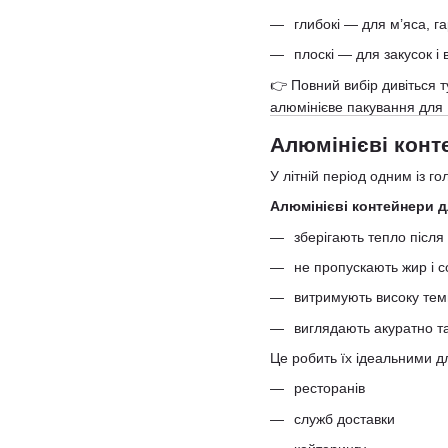
глибокі — для м’яса, г
плоскі — для закусок і 
👉 Повний вибір дивіться т
алюмінієве пакування дл
Алюмінієві кон
У літній період одним із г
Алюмінієві контейнери 
зберігають тепло після
не пропускають жир і с
витримують високу те
виглядають акуратно т
Це робить їх ідеальними д
ресторанів
служб доставки