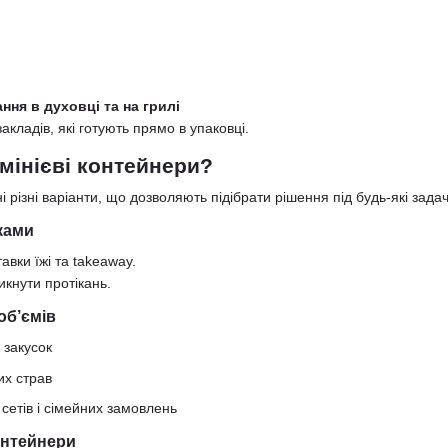
ння в духовці та на грилі
кладів, які готують прямо в упаковці.
мінієві контейнери?
 різні варіанти, що дозволяють підібрати рішення під будь-які задачі
ками
авки їжі та takeaway.
икнути протікань.
об’ємів
 закусок
их страв
сетів і сімейних замовлень
контейнери