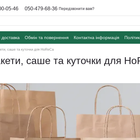
00-05-46
050-479-68-36
Передзвонити вам?
і доставка
Обмін та повернення
Контактна інформація
Політик
кети, саше та куточки для HoReCa
акети, саше та куточки для H