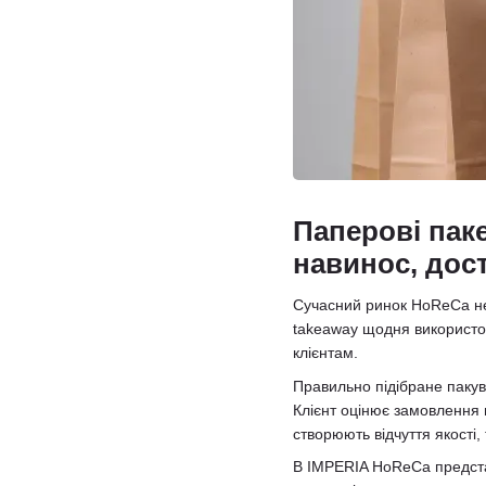
Паперові паке
навинос, дос
Сучасний ринок HoReCa нем
takeaway щодня використову
клієнтам.
Правильно підібране пакув
Клієнт оцінює замовлення 
створюють відчуття якості,
В IMPERIA HoReCa представ