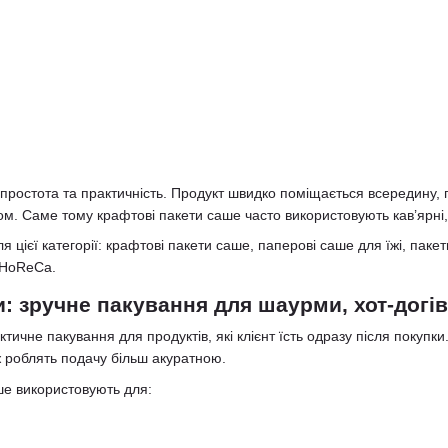
ростота та практичність. Продукт швидко поміщається всередину, пак
ом. Саме тому крафтові пакети саше часто використовують кав’ярні, 
я цієї категорії: крафтові пакети саше, паперові саше для їжі, пак
 HoReCa.
: зручне пакування для шаурми, хот-догів 
тичне пакування для продуктів, які клієнт їсть одразу після покупк
кож роблять подачу більш акуратною.
ше використовують для: