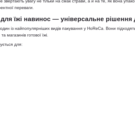
ше звертають увагу не тільки на смак страви, а й на те, як вона упа
ентної переваги.
 для їжі навинос — універсальне рішення 
 один із найпопулярніших видів пакування у HoReCa. Вони підходять
та магазинів готової їжі.
ується для: