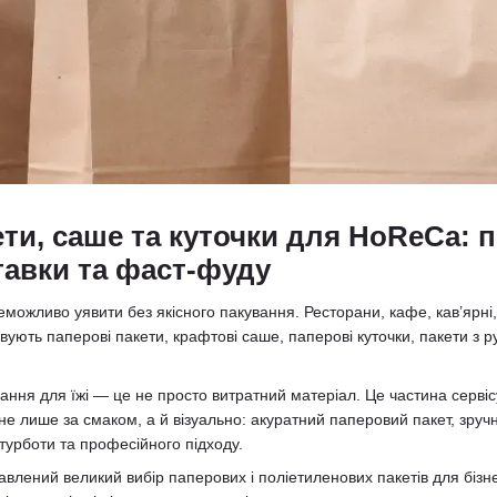
ти, саше та куточки для HoReCa: п
тавки та фаст-фуду
ожливо уявити без якісного пакування. Ресторани, кафе, кав’ярні,
ють паперові пакети, крафтові саше, паперові куточки, пакети з ру
ання для їжі — це не просто витратний матеріал. Це частина серві
не лише за смаком, а й візуально: акуратний паперовий пакет, зру
 турботи та професійного підходу.
лений великий вибір паперових і поліетиленових пакетів для бізнес