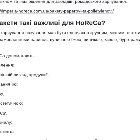
 вікном та інші рішення для закладів громадського харчування.
://imperia-horeca.com.ua/pakety-paperovi-ta-polietylenovi/
акети такі важливі для HoReCa?
 харчування пакування має бути одночасно зручним, міцним, естетич
 замовленнями навинос, вуличною їжею, випічкою, кавою, бургерам
Ca допомагають:
влення;
нішній вигляд продукції;
ання їжі;
су;
естетичною;
аду;
оналу;
лієнта.