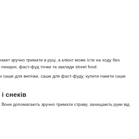
ет зручно тримати в руці, а клієнт може їсти на ходу без
пекарні, фаст-фуд точки та заклади street food.
ети саше для випічки, саше для фаст-фуду, купити пакети саше
і снеків
и. Вони допомагають зручно тримати страву, захищають руки від