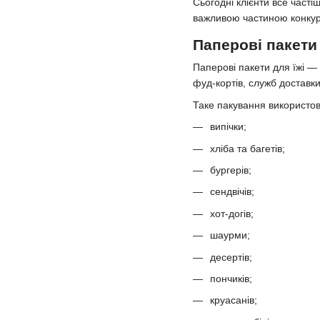
Сьогодні клієнти все часті
важливою частиною конкур
Паперові пакети
Паперові пакети для їжі —
фуд-кортів, служб доставки 
Таке пакування використов
випічки;
хліба та багетів;
бургерів;
сендвічів;
хот-догів;
шаурми;
десертів;
пончиків;
круасанів;