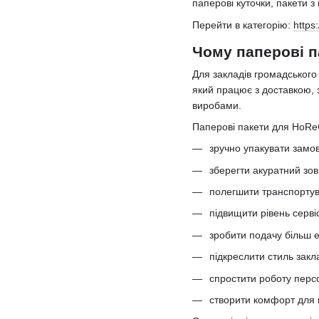
паперові куточки, пакети з
Перейти в категорію:
https
Чому паперові п
Для закладів громадського
який працює з доставкою,
виробами.
Паперові пакети для HoRe
зручно упакувати замо
зберегти акуратний зов
полегшити транспортув
підвищити рівень серві
зробити подачу більш 
підкреслити стиль закл
спростити роботу перс
створити комфорт для к