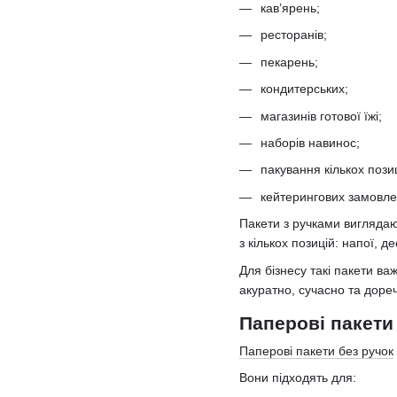
кав’ярень;
ресторанів;
пекарень;
кондитерських;
магазинів готової їжі;
наборів навинос;
пакування кількох позиц
кейтерингових замовле
Пакети з ручками виглядаю
з кількох позицій: напої, 
Для бізнесу такі пакети в
акуратно, сучасно та доре
Паперові пакети
Паперові пакети без ручок
Вони підходять для: