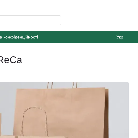
а конфіденційності
Укр
oReCa