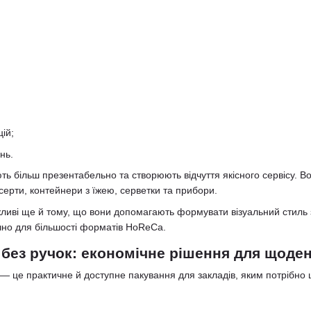
ій;
нь.
ть більш презентабельно та створюють відчуття якісного сервісу. В
десерти, контейнери з їжею, серветки та прибори.
ажливі ще й тому, що вони допомагають формувати візуальний стиль 
чно для більшості форматів HoReCa.
 без ручок: економічне рішення для щоде
— це практичне й доступне пакування для закладів, яким потрібно 