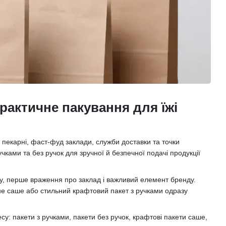
рактичне пакування для їжі
 пекарні, фаст-фуд заклади, служби доставки та точки
чками та без ручок для зручної й безпечної подачі продукції
су, перше враження про заклад і важливий елемент бренду.
чне саше або стильний крафтовий пакет з ручками одразу
у: пакети з ручками, пакети без ручок, крафтові пакети саше,