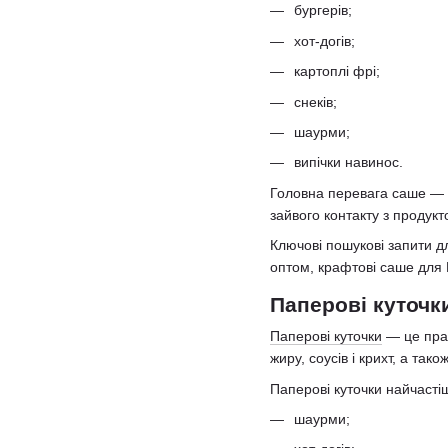
бургерів;
хот-догів;
картоплі фрі;
снеків;
шаурми;
випічки навинос.
Головна перевага саше — п
зайвого контакту з продукт
Ключові пошукові запити дл
оптом, крафтові саше для
Паперові куточки
Паперові куточки
— це прак
жиру, соусів і крихт, а та
Паперові куточки найчасті
шаурми;