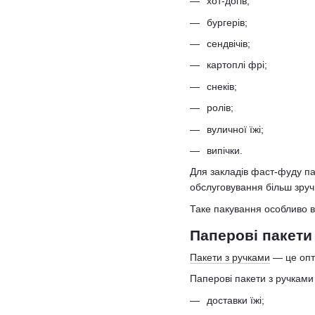
хот-догів;
бургерів;
сендвічів;
картоплі фрі;
снеків;
ролів;
вуличної їжі;
випічки.
Для закладів фаст-фуду па
обслуговування більш зру
Таке пакування особливо ва
Паперові пакети
Пакети з ручками
— це опти
Паперові пакети з ручками
доставки їжі;