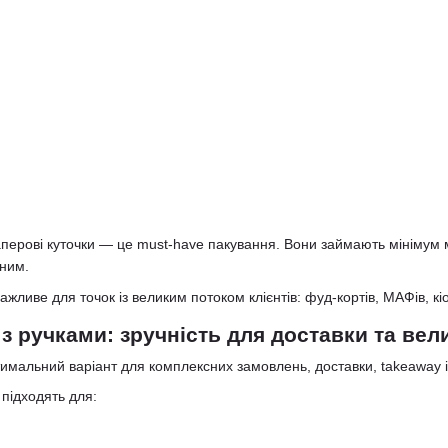
перові куточки — це must-have пакування. Вони займають мінімум 
чним.
жливе для точок із великим потоком клієнтів: фуд-кортів, МАФів, кіо
 з ручками: зручність для доставки та ве
мальний варіант для комплексних замовлень, доставки, takeaway і 
 підходять для: