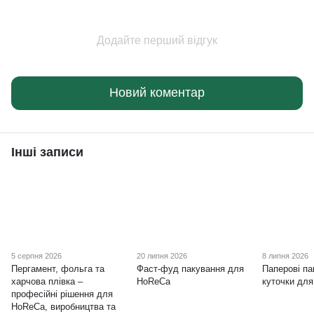
Додайте перший відгук
Новий коментар
Інші записи
5 серпня 2026
20 липня 2026
8 липня 2026
Пергамент, фольга та
Фаст-фуд пакування для
Паперові па
харчова плівка –
HoReCa
куточки дл
професійні рішення для
HoReCa, виробництва та