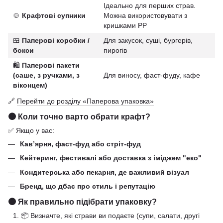
Ідеально для перших страв.
🍲
Крафтові супники
Можна використовувати з
кришками РР
🍱
Паперові коробки /
Для закусок, суші, бургерів,
бокси
пирогів
🛍️
Паперові пакети
(саше, з ручками, з
Для виносу, фаст-фуду, кафе
віконцем)
🔗
Перейти до розділу «Паперова упаковка»
🟤 Коли точно варто обрати крафт?
✅ Якщо у вас:
Кав’ярня, фаст-фуд або стріт-фуд
Кейтеринг, фестивалі або доставка з іміджем "еко"
Кондитерська або пекарня, де важливий візуал
Бренд, що дбає про стиль і репутацію
🟤 Як правильно підібрати упаковку?
📦 Визначте, які страви ви подаєте (супи, салати, другі