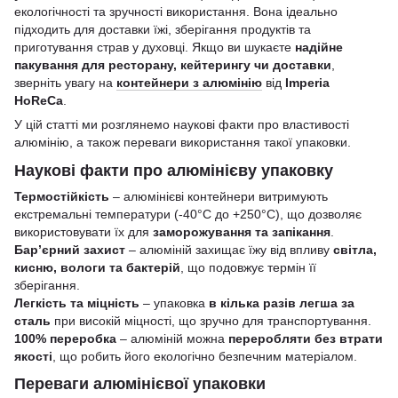
екологічності та зручності використання. Вона ідеально
підходить для доставки їжі, зберігання продуктів та
приготування страв у духовці. Якщо ви шукаєте
надійне
пакування для ресторану, кейтерингу чи доставки
,
зверніть увагу на
контейнери з алюмінію
від
Imperia
HoReCa
.
У цій статті ми розглянемо наукові факти про властивості
алюмінію, а також переваги використання такої упаковки.
Наукові факти про алюмінієву упаковку
Термостійкість
– алюмінієві контейнери витримують
екстремальні температури (-40°C до +250°C), що дозволяє
використовувати їх для
заморожування та запікання
.
Бар’єрний захист
– алюміній захищає їжу від впливу
світла,
кисню, вологи та бактерій
, що подовжує термін її
зберігання.
Легкість та міцність
– упаковка
в кілька разів легша за
сталь
при високій міцності, що зручно для транспортування.
100% переробка
– алюміній можна
переробляти без втрати
якості
, що робить його екологічно безпечним матеріалом.
Переваги алюмінієвої упаковки