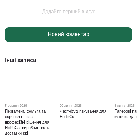
Додайте перший відгук
Новий коментар
Інші записи
5 серпня 2026
20 липня 2026
8 липня 2026
Пергамент, фольга та
Фаст-фуд пакування для
Паперові па
харчова плівка –
HoReCa
куточки дл
професійні рішення для
HoReCa, виробництва та
доставки їжі