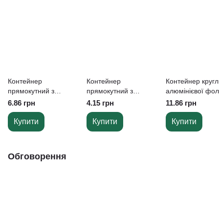
Контейнер
Контейнер
Контейнер кругл
прямокутний з
прямокутний з
алюмінієвої фол
алюмінієвої фольги
алюмінієвої фольги
SP T546L, 1400 
6.86 грн
4.15 грн
11.86 грн
SP44L, 586 мл,
SP24L, 430 мл,
d-205 мм, h-57 
145*120*57мм
144*119*40мм
Купити
Купити
Купити
Обговорення