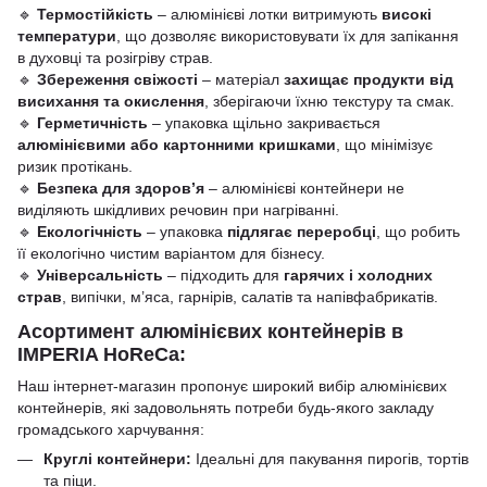
🔹
Термостійкість
– алюмінієві лотки витримують
високі
температури
, що дозволяє використовувати їх для запікання
в духовці та розігріву страв.
🔹
Збереження свіжості
– матеріал
захищає продукти від
висихання та окислення
, зберігаючи їхню текстуру та смак.
🔹
Герметичність
– упаковка щільно закривається
алюмінієвими або картонними кришками
, що мінімізує
ризик протікань.
🔹
Безпека для здоров’я
– алюмінієві контейнери не
виділяють шкідливих речовин при нагріванні.
🔹
Екологічність
– упаковка
підлягає переробці
, що робить
її екологічно чистим варіантом для бізнесу.
🔹
Універсальність
– підходить для
гарячих і холодних
страв
, випічки, м’яса, гарнірів, салатів та напівфабрикатів.
Асортимент алюмінієвих контейнерів в
IMPERIA HoReCa:
Наш інтернет-магазин пропонує широкий вибір алюмінієвих
контейнерів, які задовольнять потреби будь-якого закладу
громадського харчування:​
Круглі контейнери:
Ідеальні для пакування пирогів, тортів
та піци.​