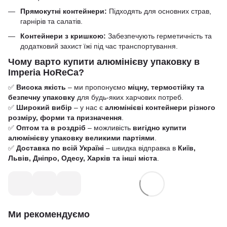
Прямокутні контейнери:
Підходять для основних страв,
гарнірів та салатів.​
Контейнери з кришкою:
Забезпечують герметичність та
додатковий захист їжі під час транспортування.
Чому варто купити алюмінієву упаковку в
Imperia HoReCa?
✅
Висока якість
– ми пропонуємо
міцну, термостійку та
безпечну упаковку
для будь-яких харчових потреб.
✅
Широкий вибір
– у нас є
алюмінієві контейнери різного
розміру, форми та призначення
.
✅
Оптом та в роздріб
– можливість
вигідно купити
алюмінієву упаковку великими партіями
.
✅
Доставка по всій Україні
– швидка відправка в
Київ,
Львів, Дніпро, Одесу, Харків та інші міста
.
Ми рекомендуємо