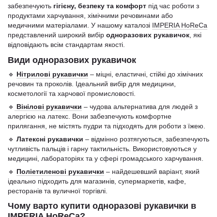
забезпечують
гігієну, безпеку та комфорт
під час роботи з
продуктами харчування, хімічними речовинами або
медичними матеріалами. У нашому каталозі
IMPERIA HoReCa
представлений широкий вибір
одноразових рукавичок
, які
відповідають всім стандартам якості.
Види одноразових рукавичок
🔹
Нітрилові рукавички
– міцні, еластичні, стійкі до хімічних
речовин та проколів. Ідеальний вибір для медицини,
косметології та харчової промисловості.
🔹
Вінілові рукавички
– чудова альтернатива для людей з
алергією на латекс. Вони забезпечують комфортне
прилягання, не містять пудри та підходять для роботи з їжею.
🔹
Латексні рукавички
– відмінно розтягуються, забезпечують
чутливість пальців і гарну тактильність. Використовуються у
медицині, лабораторіях та у сфері громадського харчування.
🔹
Поліетиленові рукавички
– найдешевший варіант, який
ідеально підходить для магазинів, супермаркетів, кафе,
ресторанів та вуличної торгівлі.
Чому варто купити одноразові рукавички в
IMPERIA HoReCa?