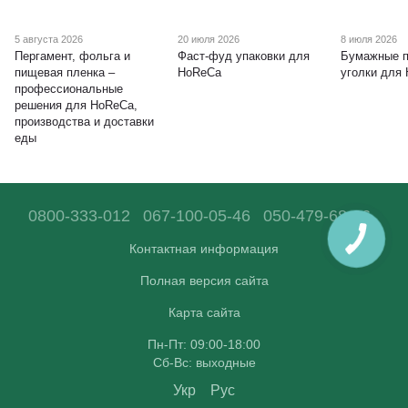
5 августа 2026
20 июля 2026
8 июля 2026
Пергамент, фольга и
Фаст-фуд упаковки для
Бумажные п
пищевая пленка –
HoReCa
уголки для
профессиональные
решения для HoReCa,
производства и доставки
еды
0800-333-012
067-100-05-46
050-479-68-36
Контактная информация
Полная версия сайта
Карта сайта
Пн-Пт: 09:00-18:00
Сб-Вс: выходные
Укр
Рус